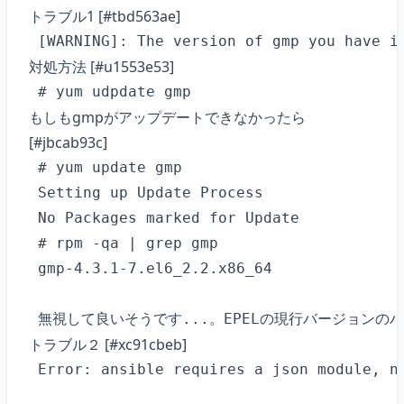
トラブル1 [#tbd563ae]
対処方法 [#u1553e53]
もしもgmpがアップデートできなかったら
[#jbcab93c]
 # yum update gmp

 Setting up Update Process

 No Packages marked for Update

 # rpm -qa | grep gmp

 gmp-4.3.1-7.el6_2.2.x86_64

トラブル２ [#xc91cbeb]
 Error: ansible requires a json module, no